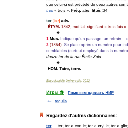
que
celui
-
ci
est
précédé
de
deux
autres
semb
tres
«
trois
».
Fréq
.
abs
.
littér
.
:
34
.
ter
[
tɛʀ
]
adv
.
ÉTYM
.
1842
;
mot
lat
.
signifiant
«
trois
fois
».
❖
1
Mus
.
Indique
qu
'
un
passage
,
un
refrain
…
d
2
(
1854
).
Se
place
après
un
numéro
pour
in
semblables
(
surtout
employé
dans
la
numérot
douze
ter
de
la
rue
Émile
-
Zola
.
❖
HOM
.
Taire
,
terre
.
Encyclopédie
Universelle
.
2012
.
Игры ⚽
Поможем сделать НИР
tequila
Regardez d'autres dictionnaires:
ter
— ter; ter·a·con·ic; ter·a·cryl·ic; ter·a·glin