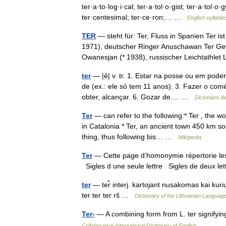
ter·a·to·log·i·cal; ter·a·tol·o·gist; ter·a·tol·o
ter·centesimal; ter·ce·ron;… …
English syllable
TER
— steht für: Ter, Fluss in Spanien Ter i
1971), deutscher Ringer Anuschawan Ter Ge
Owanesjan (* 1938), russischer Leichtath
ter
— |ê| v. tr. 1. Estar na posse ou em pode
de (ex.: ele só tem 11 anos). 3. Fazer o comé
obter, alcançar. 6. Gozar de.… …
Dicionário d
Ter
— can refer to the following:* Ter , the wo
in Catalonia * Ter, an ancient town 450 km s
thing, thus following bis… …
Wikipedia
Ter
— Cette page d’homonymie répertorie les 
Sigles d une seule lettre Sigles de deux let
ter
— ter̃ interj. kartojant nusakomas kai kur
ter ter ter rš …
Dictionary of the Lithuanian Languag
Ter-
— A combining form from L. ter signifyin
Collaborative International Dictionary of English