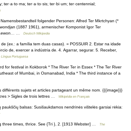
·gy; ter·a·to·ma; ter·a·to·sis; ter·bi·um; ter·centennial;
s
st Namensbestandteil folgender Personen: Alfred Ter Mkrtchyan (*
wondjan (1887 1961), armenischer Komponist Igor Ter
let Lewon… …
Deutsch Wikipedia
r de (ex.: a família tem duas casas). = POSSUIR 2. Estar na idade
rcio de, exercer a indústria de. 4. Agarrar, segurar. 5. Receber,
a Língua Portuguesa
rd for festival in Kokborok * The River Ter in Essex * The Ter River
outheast of Mumbai, in Osmanabad, India * The third instance of a
différents sujets et articles partageant un même nom. {{{image}}}
tres > Sigles de trois lettres …
Wikipédia en Français
ių paukščių balsas: Susišaukdamos nendrinės vištelės garsiai rėkia:
e
g three times, thrice. See {Tri }, 2. [1913 Webster] …
The