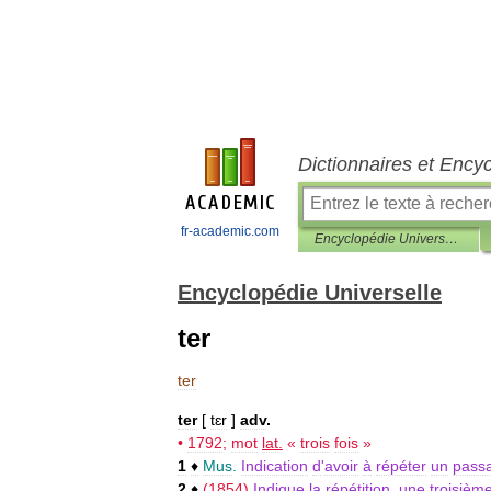
Dictionnaires et Ency
fr-academic.com
Encyclopédie Universelle
Encyclopédie Universelle
ter
ter
ter
[
tɛr
]
adv
.
•
1792
;
mot
lat
.
«
trois
fois
»
1
♦
Mus
.
Indication
d
'
avoir
à
répéter
un
pass
2
♦
(
1854
)
Indique
la
répétition
,
une
troisièm