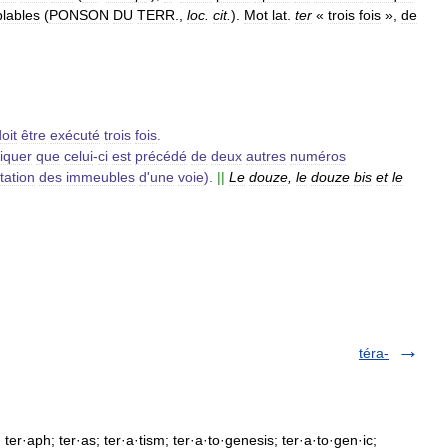
lables
(
PONSON
DU
TERR
.,
loc
.
cit
.
).
Mot
lat
.
ter
«
trois
fois
»,
de
oit
être
exécuté
trois
fois
.
diquer
que
celui
-
ci
est
précédé
de
deux
autres
numéros
ation
des
immeubles
d
'
une
voie
).
||
Le
douze
,
le
douze
bis
et
le
téra-
; ter·aph; ter·as; ter·a·tism; ter·a·to·genesis; ter·a·to·gen·ic;