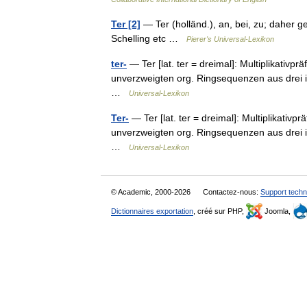
Ter [2]
— Ter (holländ.), an, bei, zu; daher 
Schelling etc …
Pierer's Universal-Lexikon
ter-
— Ter [lat. ter = dreimal]: Multiplikativp
unverzweigten org. Ringsequenzen aus drei id
…
Universal-Lexikon
Ter-
— Ter [lat. ter = dreimal]: Multiplikativp
unverzweigten org. Ringsequenzen aus drei id
…
Universal-Lexikon
© Academic, 2000-2026
Contactez-nous:
Support techn
Dictionnaires exportation
, créé sur PHP,
Joomla,