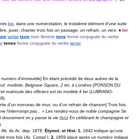
près
bis
,
dans
une
numérotation
,
le
troisième
élément
d
'
une
suite
dire
,
jouer
,
chanter
trois
fois
un
passage
,
un
refrain
,
un
vers
.
●
ter
aire
verbe
terre
nom
féminin
terre
forme
conjuguée
du
verbe
er
terres
forme
conjuguée
du
verbe
terrer
numéro
d
'
immeuble
]
En
étant
précédé
de
deux
autres
de
la
euf
,
modiste
,
Belgrave
Square
,
2
ter
,
à
Londres
(
PONSON
DU
ret
matricule
des
officiers
est
du
modèle
4
ter
(
LUBRANO
-
68
).
rtie
d
'
un
morceau
de
mus
.
ou
d
'
un
refrain
de
chanson
]
Trois
fois
.
ne
l
'
interrompt
pas
... «
Les
rendez
-
vous
de
noble
compagnie
Se
t
doucement
on
y
passe
la
vie
(
bis
)
En
célébrant
le
champagne
et
).
.
Att
.
ds
Ac
.
dep
.
1878
.
Étymol
.
et
Hist
.
1
.
1842
indique
qu
'
une
été
trois
fois
(
Ac
.
Compl
.
);
2
.
1859
placé
après
un
numéro
indique