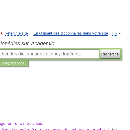
Retenir le site
En utilisant des dictionnaires dans votre site
FR
clopédies sur 'Academic'
Recherche!
interprétations
age
,
un
refrain
trois
fois
.
e
fois
,
du
numéro
(
sur
une
maison
,
devant
un
paragraphe
...).
Le