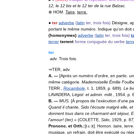
12
,
le
12
bis
et
le
12
ter
de
la
rue
Balzac
.
⊗
HOM
.
Taire
,
terre
.
●
ter
adverbe
(
latin
ter
,
trois
fois
)
Désigne
,
a
portant
le
même
numéro
.
Indique
qu
'
on
doit
(
homonymes
)
adverbe
(
latin
ter
,
trois
fois
)
t
terrer
terrent
forme
conjuguée
du
verbe
terr
ter
adv
.
Trois
fois
.
⇒
TER
,
adv
.
A
. —
[
Après
un
numéro
d
'
ordre
,
en
partic
.
un
même
catégorie
.
Mademoiselle
Émilie
Foulb
TERR
.,
Rocambole
,
t
.
1
,
1859
,
p
.
689
).
Le
liv
LAVADERA
,
Législ
.
et
admin
.
milit
.
,
1954
,
p
.
B
. —
MUS
.
[
À
propos
de
l
'
exécution
d
'
une
pa
Quand
il
chante
,
Sido
l
'
écoute
malgré
elle
,
et
donnent
tous
dans
ce
charmant
-
ant
séjour
,
E
l
'
amour
! (
ter
) »
(
COLETTE
,
Sido
,
1929
,
p
.
87
Prononc
.
et
Orth
.
:
[
].
Homon
.
taire
,
terre
musique
,
un
refrain
,
doit
être
exécuté
ou
rép